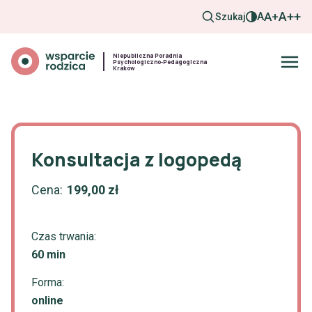
A+
A
A++
Szukaj
Niepubliczna Poradnia
Psychologiczno-Pedagogiczna
Kraków
Konsultacja z logopedą
Cena:
199,00
zł
Czas trwania:
60 min
Forma:
online